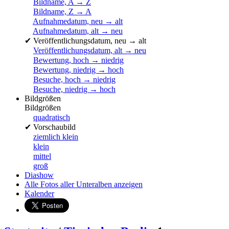
Bildname, A → Z
Bildname, Z → A
Aufnahmedatum, neu → alt
Aufnahmedatum, alt → neu
✔
Veröffentlichungsdatum, neu → alt
Veröffentlichungsdatum, alt → neu
Bewertung, hoch → niedrig
Bewertung, niedrig → hoch
Besuche, hoch → niedrig
Besuche, niedrig → hoch
Bildgrößen
Bildgrößen
quadratisch
✔
Vorschaubild
ziemlich klein
klein
mittel
groß
Diashow
Alle Fotos aller Unteralben anzeigen
Kalender