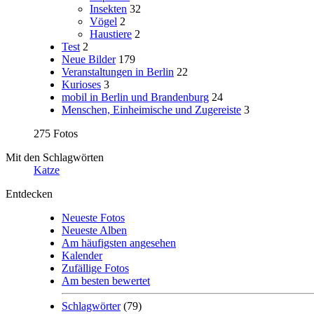
Insekten
32
Vögel
2
Haustiere
2
Test
2
Neue Bilder
179
Veranstaltungen in Berlin
22
Kurioses
3
mobil in Berlin und Brandenburg
24
Menschen, Einheimische und Zugereiste
3
275 Fotos
Mit den Schlagwörten
Katze
Entdecken
Neueste Fotos
Neueste Alben
Am häufigsten angesehen
Kalender
Zufällige Fotos
Am besten bewertet
Schlagwörter
(79)