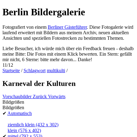
Berlin Bildergalerie
Fotografiert von einem
Berliner Gästeführer
. Diese Fotogalerie wird
laufend erweitert mit Bildern aus meinem Archiv, neuen aktuellen
Ansichten und speziellen Fotostrecken zu bestimmten Themen.
Liebe Besucher, ich würde mich über ein Feedback freuen - deshalb
meine Bitte: Die Fotos mit einem Klick bewerten. Ein Stern: gefällt
mir nicht, 6 Sterne: bitte mehr davon... Danke!
11/12
Startseite
/
Schlagwort
multikulti
/
Karneval der Kulturen
Vorschaubilder
Zurück
Vorwärts
Bildgrößen
Bildgrößen
✔
Automatisch
ziemlich klein
(432 x 302)
klein
(576 x 402)
✔
mittel
(792 x 553)