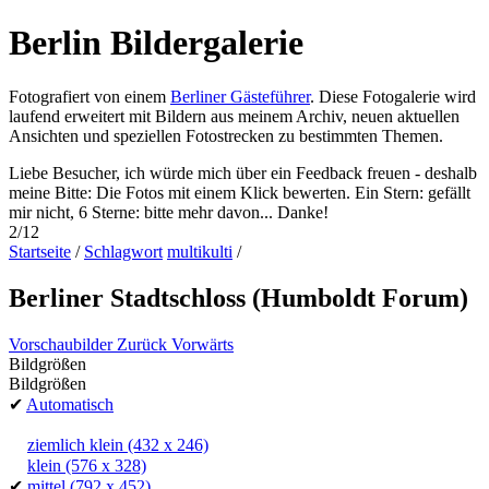
Berlin Bildergalerie
Fotografiert von einem
Berliner Gästeführer
. Diese Fotogalerie wird
laufend erweitert mit Bildern aus meinem Archiv, neuen aktuellen
Ansichten und speziellen Fotostrecken zu bestimmten Themen.
Liebe Besucher, ich würde mich über ein Feedback freuen - deshalb
meine Bitte: Die Fotos mit einem Klick bewerten. Ein Stern: gefällt
mir nicht, 6 Sterne: bitte mehr davon... Danke!
2/12
Startseite
/
Schlagwort
multikulti
/
Berliner Stadtschloss (Humboldt Forum)
Vorschaubilder
Zurück
Vorwärts
Bildgrößen
Bildgrößen
✔
Automatisch
ziemlich klein
(432 x 246)
klein
(576 x 328)
✔
mittel
(792 x 452)