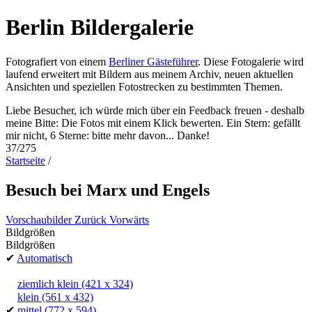
Berlin Bildergalerie
Fotografiert von einem
Berliner Gästeführer
. Diese Fotogalerie wird
laufend erweitert mit Bildern aus meinem Archiv, neuen aktuellen
Ansichten und speziellen Fotostrecken zu bestimmten Themen.
Liebe Besucher, ich würde mich über ein Feedback freuen - deshalb
meine Bitte: Die Fotos mit einem Klick bewerten. Ein Stern: gefällt
mir nicht, 6 Sterne: bitte mehr davon... Danke!
37/275
Startseite
/
Besuch bei Marx und Engels
Vorschaubilder
Zurück
Vorwärts
Bildgrößen
Bildgrößen
✔
Automatisch
ziemlich klein
(421 x 324)
klein
(561 x 432)
✔
mittel
(772 x 594)