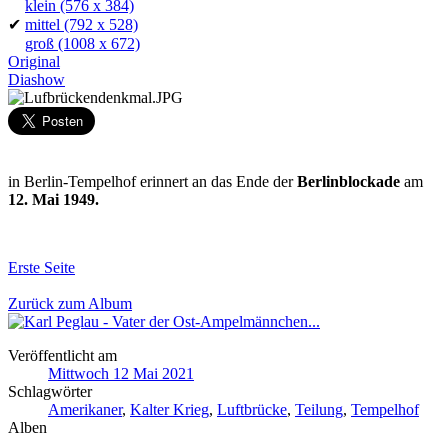
klein
(576 x 384)
✔
mittel
(792 x 528)
groß
(1008 x 672)
Original
Diashow
in Berlin-Tempelhof erinnert an das Ende der
Berlinblockade
am
12. Mai 1949.
Erste Seite
Zurück zum Album
Veröffentlicht am
Mittwoch 12 Mai 2021
Schlagwörter
Amerikaner
,
Kalter Krieg
,
Luftbrücke
,
Teilung
,
Tempelhof
Alben