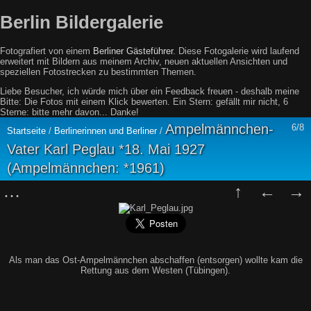
Berlin Bildergalerie
Fotografiert von einem
Berliner Gästeführer
. Diese Fotogalerie wird laufend
erweitert mit Bildern aus meinem Archiv, neuen aktuellen Ansichten und
speziellen Fotostrecken zu bestimmten Themen.
Liebe Besucher, ich würde mich über ein Feedback freuen - deshalb meine
Bitte: Die Fotos mit einem Klick bewerten. Ein Stern: gefällt mir nicht, 6
Sterne: bitte mehr davon... Danke!
Ampelmännchen-
6/8
Startseite
/
Berlinerinnen und Berliner
/
Vater Karl Peglau *18. Mai 1927
(Ampelmännchen: *1961)
Als man das Ost-Ampelmännchen abschaffen (entsorgen) wollte kam die
Rettung aus dem Westen (Tübingen).