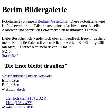
Berlin Bildergalerie
Fotografiert von einem
Berliner Gästeführer
. Diese Fotogalerie wird
laufend erweitert mit Bildern aus meinem Archiv, neuen aktuellen
Ansichten und speziellen Fotostrecken zu bestimmten Themen.
Liebe Besucher, ich würde mich über ein Feedback freuen - deshalb
meine Bitte: Die Fotos mit einem Klick bewerten. Ein Stern: gefällt
mir nicht, 6 Sterne: bitte mehr davon... Danke!
6/275
Startseite
/
"Die Ente bleibt draußen"
Vorschaubilder
Zurück
Vorwärts
Bildgrößen
Bildgrößen
✔
Automatisch
ziemlich klein
(139 x 324)
klein
(186 x 432)
✔
mittel
(256 x 594)