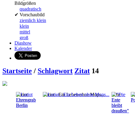
Bildgrößen
quadratisch
✔
Vorschaubild
ziemlich klein
klein
mittel
groß
Diashow
Kalender
Startseite
/
Schlagwort
Zitat
14
Loriot
Loriot - Ein Leben ohne Mops...
"Die
M
Ehrengrab
Ente
Po
Berlin
bleibt
draußen"