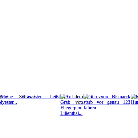
eine Schwester heißt
Auf dem
Otto von Bismarck
Sc
lyester...
Grab von
starb vor genau 123
Hu
Fliegerpionier
Jahren
Lilienthal...