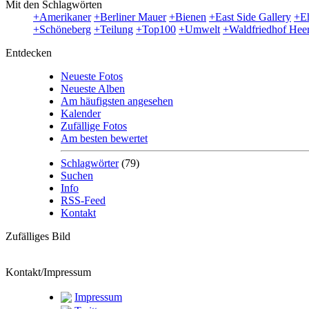
Mit den Schlagwörten
+Amerikaner
+Berliner Mauer
+Bienen
+East Side Gallery
+E
+Schöneberg
+Teilung
+Top100
+Umwelt
+Waldfriedhof Heer
Entdecken
Neueste Fotos
Neueste Alben
Am häufigsten angesehen
Kalender
Zufällige Fotos
Am besten bewertet
Schlagwörter
(79)
Suchen
Info
RSS-Feed
Kontakt
Zufälliges Bild
Kontakt/Impressum
Impressum