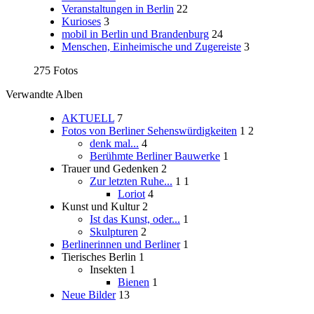
Veranstaltungen in Berlin
22
Kurioses
3
mobil in Berlin und Brandenburg
24
Menschen, Einheimische und Zugereiste
3
275 Fotos
Verwandte Alben
AKTUELL
7
Fotos von Berliner Sehenswürdigkeiten
1
2
denk mal...
4
Berühmte Berliner Bauwerke
1
Trauer und Gedenken
2
Zur letzten Ruhe...
1
1
Loriot
4
Kunst und Kultur
2
Ist das Kunst, oder...
1
Skulpturen
2
Berlinerinnen und Berliner
1
Tierisches Berlin
1
Insekten
1
Bienen
1
Neue Bilder
13