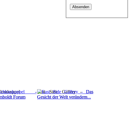
hlosskuppel -
East Side Gallery - Das
mboldt Forum
Gesicht der Welt verändern...