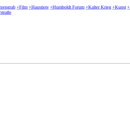
hrengrab
+Film
+Haustiere
+Humboldt Forum
+Kalter Krieg
+Kunst
+
straße