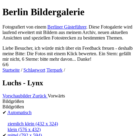
Berlin Bildergalerie
Fotografiert von einem
Berliner Gästeführer
. Diese Fotogalerie wird
laufend erweitert mit Bildern aus meinem Archiv, neuen aktuellen
Ansichten und speziellen Fotostrecken zu bestimmten Themen.
Liebe Besucher, ich würde mich über ein Feedback freuen - deshalb
meine Bitte: Die Fotos mit einem Klick bewerten. Ein Stern: gefällt
mir nicht, 6 Sterne: bitte mehr davon... Danke!
6/6
Startseite
/
Schlagwort
Tierpark
/
Luchs - Lynx
Vorschaubilder
Zurück
Vorwärts
Bildgrößen
Bildgrößen
✔
Automatisch
ziemlich klein
(432 x 324)
klein
(576 x 432)
✔
mittel
(792 x 594)