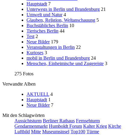
Hauptstadt
7
Unterwegs in Berlin und Brandenburg
21
Umwelt und Natur
4
Glauben, Religion, Weltanschauung
5
Buchstäbliches Berlin
10
Tierisches Berlin
44
Test
2
Neue Bilder
179
Veranstaltungen in Berlin
22
Kurioses
3
mobil in Berlin und Brandenburg
24
Menschen, Einheimische und Zugereiste
3
275 Fotos
Verwandte Alben
AKTUELL
4
Hauptstadt
1
Neue Bilder
7
Mit den Schlagwörten
Aussichtsturm
Berliner Rathaus
Fernsehturm
Gendarmenmarkt
Humboldt Forum
Kalter Krieg
Kirche
Luftbild
Mitte
Museumsinsel
Top100
Türme