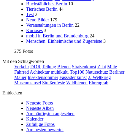
Buchstäbliches Berlin
10
Tierisches Berlin
44
Test
2
Neue Bilder
179
Veranstaltungen in Berlin
22
Kurioses
3
mobil in Berlin und Brandenburg
24
Menschen, Einheimische und Zugereiste
3
275 Fotos
Mit den Schlagwörten
Verkehr
DDR
Teilung
Bienen
Straßenkunst
Zitat
Mitte
Fahrrad
Achitektur
multikulti
Top100
Naturschutz
Berliner
Mauer
Insektensommer
Fassadenkunst
2. Weltkrieg
Museumsinsel
Straßenfeste
Wildbienen
Ehrengrab
Entdecken
Neueste Fotos
Neueste Alben
Am häufigsten angesehen
Kalender
Zufällige Fotos
Am besten bewertet